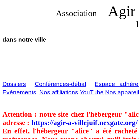
Agir 
Association
dans notre ville
Derni
Dossiers
Conférences-débat
Espace adhére
Evénements
Nos affiliations
YouTube
Nos apparei
Attention : notre site chez l'hébergeur "ali
adresse :
https://agir-a-villejuif.nexgate.org/
En effet, l'hébergeur "alice" a été rachet