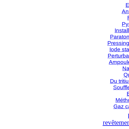
E
An
Py
Insta
Paraton
Pressing
Iode sta
Perturba
Ampoule
Na
Qu
Du trit
Souffl
Métho
Gaz c
revêtemen